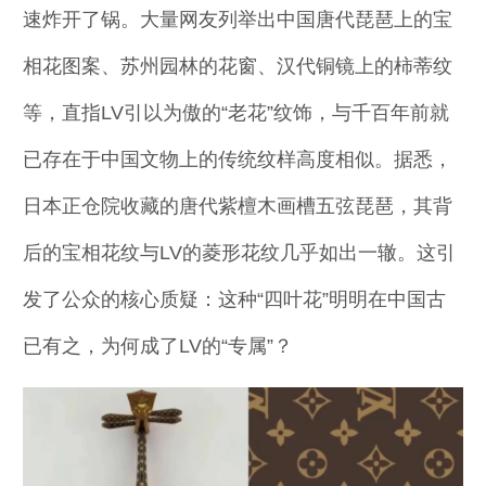
速炸开了锅。大量网友列举出中国唐代琵琶上的宝
相花图案、苏州园林的花窗、汉代铜镜上的柿蒂纹
等，直指LV引以为傲的“老花”纹饰，与千百年前就
已存在于中国文物上的传统纹样高度相似。据悉，
日本正仓院收藏的唐代紫檀木画槽五弦琵琶，其背
后的宝相花纹与LV的菱形花纹几乎如出一辙。这引
发了公众的核心质疑：这种“四叶花”明明在中国古
已有之，为何成了LV的“专属”？