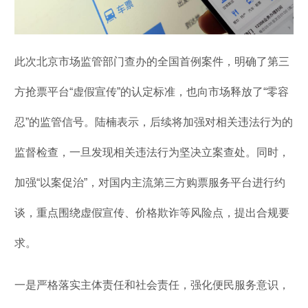
此次北京市场监管部门查办的全国首例案件，明确了第三
方抢票平台“虚假宣传”的认定标准，也向市场释放了“零容
忍”的监管信号。陆楠表示，后续将加强对相关违法行为的
监督检查，一旦发现相关违法行为坚决立案查处。同时，
加强“以案促治”，对国内主流第三方购票服务平台进行约
谈，重点围绕虚假宣传、价格欺诈等风险点，提出合规要
求。
一是严格落实主体责任和社会责任，强化便民服务意识，