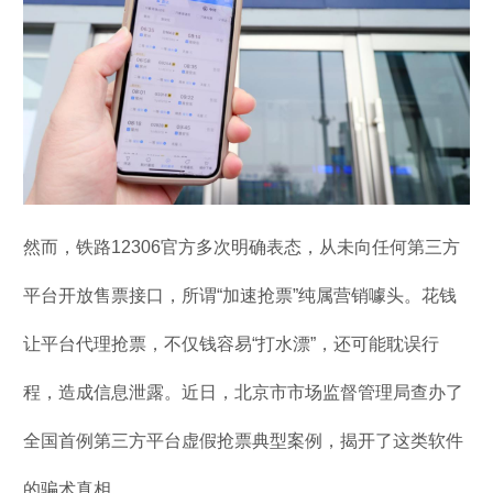
然而，铁路12306官方多次明确表态，从未向任何第三方
平台开放售票接口，所谓“加速抢票”纯属营销噱头。花钱
让平台代理抢票，不仅钱容易“打水漂”，还可能耽误行
程，造成信息泄露。近日，北京市市场监督管理局查办了
全国首例第三方平台虚假抢票典型案例，揭开了这类软件
的骗术真相。