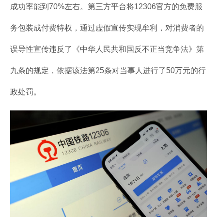
成功率能到70%左右。第三方平台将12306官方的免费服
务包装成付费特权，通过虚假宣传实现牟利，对消费者的
误导性宣传违反了《中华人民共和国反不正当竞争法》第
九条的规定，依据该法第25条对当事人进行了50万元的行
政处罚。