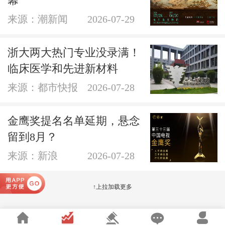
幕
来源：潮新闻
2026-07-29
浙大两大热门专业没录满！
临床医学和先进新材料
来源：都市快报
2026-07-28
金鹰奖提名名单延期，悬念
留到8月？
来源：新浪
2026-07-28
↑上拉加载更多