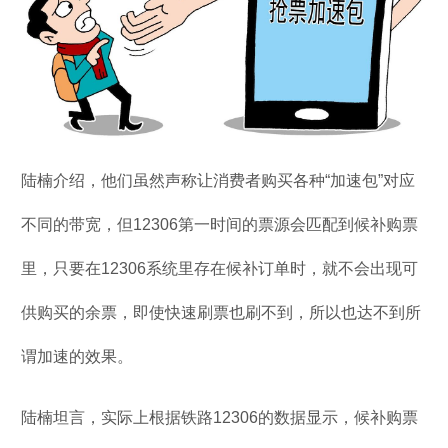
陆楠介绍，他们虽然声称让消费者购买各种“加速包”对应
不同的带宽，但12306第一时间的票源会匹配到候补购票
里，只要在12306系统里存在候补订单时，就不会出现可
供购买的余票，即使快速刷票也刷不到，所以也达不到所
谓加速的效果。
陆楠坦言，实际上根据铁路12306的数据显示，候补购票