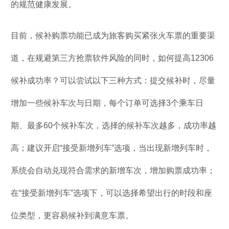
的规范健康发展。
目前，候补购票功能已成为旅客购买紧张火车票的重要渠
道，在规避第三方抢票软件风险的同时，如何提高12306
候补成功率？可以尝试以下三种方式：提交候补时，尽量
增加一些候补车次与日期，每个订单可选择3个乘车日
期、最多60个候补车次，选择的候补车次越多，成功率越
高；建议开启“接受新增列车”选项，当出现新增列车时，
系统会自动兑现符合需求的新增车次，增加购票成功率；
在“接受新增列车”选项下，可以选择希望出行的时段和座
位类型，更容易候补到满意车票。