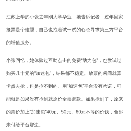
江苏上学的小张去年刚大学毕业，她告诉记者，过年回家
抢票是个难题，自己也抱着试一试的心态寻求第三方平台
的增值服务。
小张回忆，她体验过互助点击的免费“助力包”，也尝试过
购买几十元的“加速包”，结果都不稳定。放票的瞬间就算
卡点去抢，也是抢不到的。用“加速包”平台没有承诺，可
能就是如果没有抢到就原价全票退款。如果抢到了，原来
的票价加上“加速包”40元、50元、60元不等的价钱，合起
来付给平台那边。