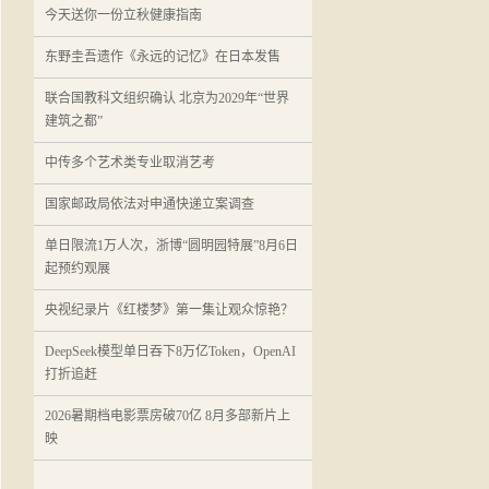
今天送你一份立秋健康指南
东野圭吾遗作《永远的记忆》在日本发售
联合国教科文组织确认 北京为2029年“世界
建筑之都”
中传多个艺术类专业取消艺考
国家邮政局依法对申通快递立案调查
单日限流1万人次，浙博“圆明园特展”8月6日
起预约观展
央视纪录片《红楼梦》第一集让观众惊艳？
DeepSeek模型单日吞下8万亿Token，OpenAI
打折追赶
2026暑期档电影票房破70亿 8月多部新片上
映