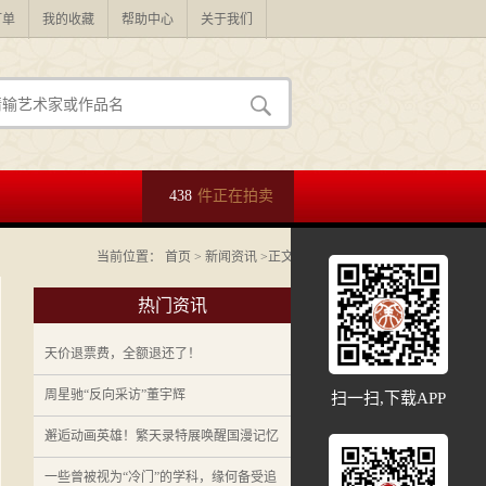
订单
我的收藏
帮助中心
关于我们
438
件正在拍卖
当前位置：
首页
>
新闻资讯
>正文
热门资讯
天价退票费，全额退还了！
周星驰“反向采访”董宇辉
扫一扫,下载APP
邂逅动画英雄！繁天录特展唤醒国漫记忆
一些曾被视为“冷门”的学科，缘何备受追