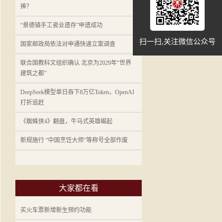
捧？
“景德镇手工瓷业遗存”申遗成功
扫一扫,关注微信公众号
国家邮政局依法对申通快递立案调查
联合国教科文组织确认 北京为2029年“世界
建筑之都”
DeepSeek模型单日吞下8万亿Token，OpenAI
打折追赶
《蜘蛛侠4》翻盘，牛马式英雄崛起
新规施行 “中国烹饪大师”等称号全部作废
大家都在看
买火车票新增新生预约功能