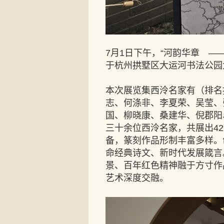
7月1日下午，“河韵华章 
于杭州拱墅区大运河书法公园
本次展览集西泠名家有（排名
志、何涤非、李夏荣、吴莹、
国、柳晓康、桑建华、倪郡阳
三十余位西泠名家，共展出4
备，篆刻作品形制丰富多样。
命经典诗文、新时代发展箴言
景、百年红色精神融于方寸作
艺术深度交融。