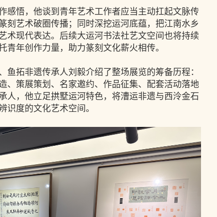
作感悟，他谈到青年艺术工作者应当主动扛起文脉传
篆刻艺术破圈传播；同时深挖运河底蕴，把江南水乡
艺术现代表达。后续大运河书法社艺文空间也将持续
托青年创作力量，助力篆刻文化薪火相传。
、鱼拓非遗传承人刘毅介绍了整场展览的筹备历程：
造、策展策划、名家邀约、作品征集、配套活动落地
承人，他立足拱墅运河特色，将漕运非遗与西泠金石
辨识度的文化艺术空间。