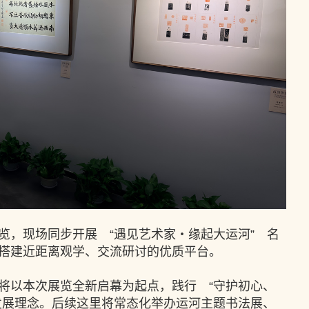
览，现场同步开展 “遇见艺术家・缘起大运河” 名
搭建近距离观学、交流研讨的优质平台。
将以本次展览全新启幕为起点，践行 “守护初心、
发展理念。后续这里将常态化举办运河主题书法展、