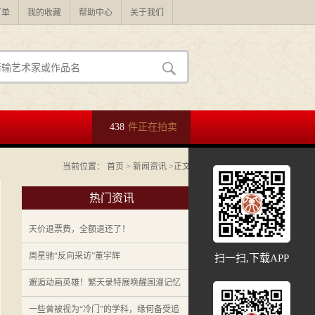
订单
我的收藏
帮助中心
关于我们
438
件正在拍卖
当前位置：
首页
>
新闻资讯
>正文
热门资讯
天价退票费，全额退还了！
周星驰“反向采访”董宇辉
扫一扫,下载APP
邂逅动画英雄！繁天录特展唤醒国漫记忆
一些曾被视为“冷门”的学科，缘何备受追