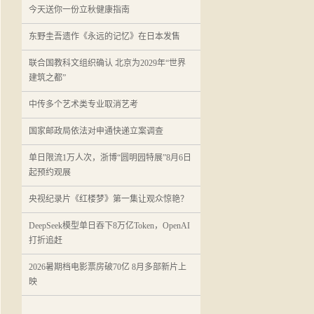
今天送你一份立秋健康指南
东野圭吾遗作《永远的记忆》在日本发售
联合国教科文组织确认 北京为2029年“世界
建筑之都”
中传多个艺术类专业取消艺考
国家邮政局依法对申通快递立案调查
单日限流1万人次，浙博“圆明园特展”8月6日
起预约观展
央视纪录片《红楼梦》第一集让观众惊艳？
DeepSeek模型单日吞下8万亿Token，OpenAI
打折追赶
2026暑期档电影票房破70亿 8月多部新片上
映