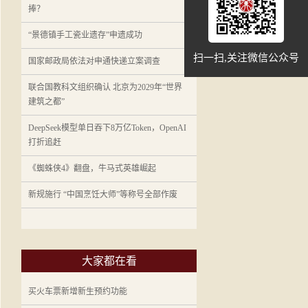
捧？
“景德镇手工瓷业遗存”申遗成功
扫一扫,关注微信公众号
国家邮政局依法对申通快递立案调查
联合国教科文组织确认 北京为2029年“世界
建筑之都”
DeepSeek模型单日吞下8万亿Token，OpenAI
打折追赶
《蜘蛛侠4》翻盘，牛马式英雄崛起
新规施行 “中国烹饪大师”等称号全部作废
大家都在看
买火车票新增新生预约功能