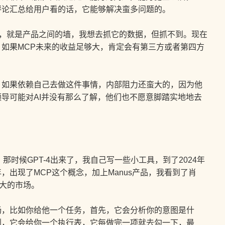
评论汇总给用户看的话，它能够解决蛮多问题的。
题，就是产品之间的墙，我想去抓它的数据，但抓不到。现在
如果MCP未来的收益足够大，肯定会有第三方或者第四方
果依赖自己去做这件事情，内部阻力还蛮大的，因为他
导可能对AI并没有那么了解，他们也不愿意脚踏实地地去
那时候GPT-4出来了，我自己写一些小工具，到了2024年
，出现了MCP这个概念，加上Manus产品，我看到了肖
更大的市场。
畅，比如你给他一个任务，首先，它会分析你的意图是什
划，它会给你一个执行表，它每做完一项就去勾一下，最