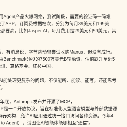
用Agent产品火爆网络，测试阶段，需要的验证码一码难
线了APP，订阅费根据档次，分别为每月39美元和199美
高，比如Jasper AI，每月费用是29美元和59美元，其
后，有消息说，字节跳动曾尝试收购Manus，但没有成行。
Benchmark领投的7500万美元B轮融资，估值跃升至近5
腾讯、真格基金、红杉中国。
AI能处理更复杂的问题，不仅能听、能读、能写，还能思考
互。
底，Anthropic发布并开源了MCP，
ocol），MCP是一个开放协议，旨在标准化大型语言模型与外部数据源
务器架构，允许AI应用通过统一接口访问各种资源。今年4
t to Agent），试图让AI智能体能够相互“通信”。