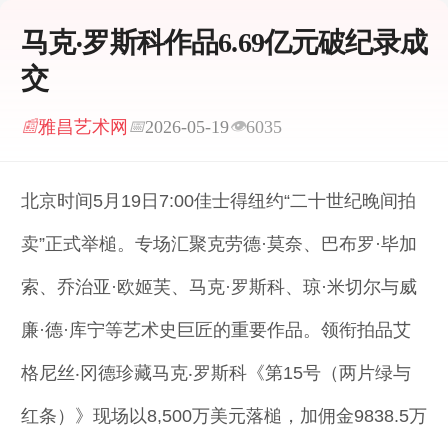
马克‧罗斯科作品6.69亿元破纪录成
交
雅昌艺术网
2026-05-19
6035
📰
📅
👁
北京时间5月19日7:00佳士得纽约“二十世纪晚间拍
卖”正式举槌。专场汇聚克劳德·莫奈、巴布罗·毕加
索、乔治亚·欧姬芙、马克·罗斯科、琼·米切尔与威
廉·德·库宁等艺术史巨匠的重要作品。领衔拍品艾
格尼丝‧冈德珍藏马克‧罗斯科《第15号（两片绿与
红条）》现场以8,500万美元落槌，加佣金9838.5万