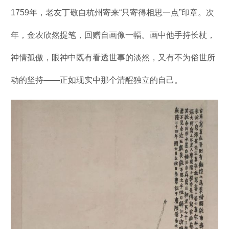
1759年，老友丁敬自杭州寄来“只寄得相思一点”印章。次
年，金农欣然提笔，回赠自画像一幅。画中他手持长杖，
神情孤傲，眼神中既有看透世事的淡然，又有不为俗世所
动的坚持——正如现实中那个清醒独立的自己。