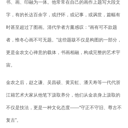
书、画、印融为一体。他常常在自己的画作上题写大段文
字，有的长达百余字，或抒怀，或记事，或讽世，篇幅有
时甚至超过了图画。清代学者方薰感叹：“画有可不款题
者，惟冬心画不可无题。”这些题跋不仅是构图的一部分，
更是金农文心禅意的载体，书画相融，构成完整的艺术宇
宙。
金农之后，赵之谦、吴昌硕、黄宾虹、潘天寿等一代代浙
江籍艺术大家从他笔下汲取养分，他们从金农身上汲取的
不仅是技法，更是一种文化态度——“守正不守旧、尊古不
复古”。