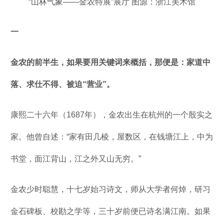
“山林气象——金农特展”展厅 图源：浙江美术馆
一
金农的前半生，如果要用关键词来概括，那便是：家道中
落、求仕不得、被迫“营业”。
康熙二十六年（1687年），金农出生在杭州的一个殷实之
家。他曾自述：“家有田几棱，屋数区，在钱塘江上，中为
书堂，面江背山，江之外又山无穷。”
金农少时聪慧，十七岁始习诗文，师从大学者何焯，研习
金石碑板、校勘之学等，三十岁前便已诗名满江南。如果