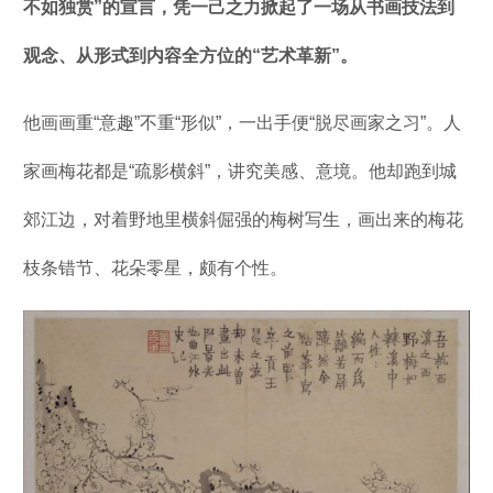
不如独赏”的宣言，凭一己之力掀起了一场从书画技法到
观念、从形式到内容全方位的“艺术革新”。
他画画重“意趣”不重“形似”，一出手便“脱尽画家之习”。人
家画梅花都是“疏影横斜”，讲究美感、意境。他却跑到城
郊江边，对着野地里横斜倔强的梅树写生，画出来的梅花
枝条错节、花朵零星，颇有个性。