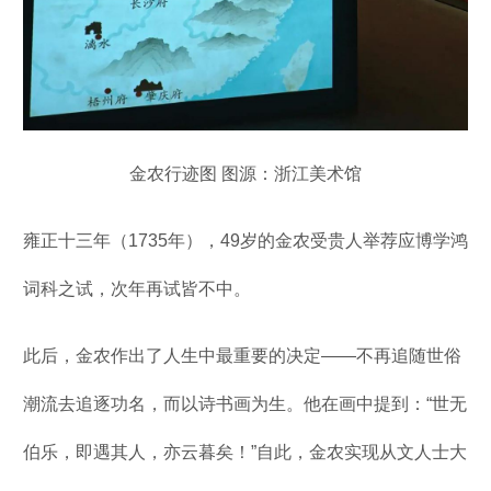
金农行迹图 图源：浙江美术馆
雍正十三年（1735年），49岁的金农受贵人举荐应博学鸿
词科之试，次年再试皆不中。
此后，金农作出了人生中最重要的决定——不再追随世俗
潮流去追逐功名，而以诗书画为生。他在画中提到：“世无
伯乐，即遇其人，亦云暮矣！”自此，金农实现从文人士大