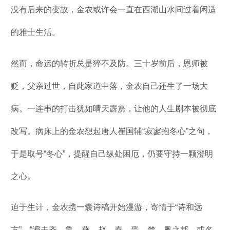
没有后来的变故，金农或许会一直在西湖山水间过着闲适
的雅士生活。
然而，命运的转折总是猝不及防。三十岁前后，恩师被
贬，父亲过世，自此家道中落，金农自己还生了一场大
病。一连串的打击犹如晴天霹雳，让他的人生剧本被彻底
改写。病床上的金农想起唐人崔国辅“寂寥抱冬心”之句，
于是取号“冬心”，提醒自己纵处困厄，仍要守持一颗澄明
之心。
迫于生计，金农携一囊诗稿开始漫游，寄情于“诗和远
方”，“遍走齐、鲁、燕、赵、秦、晋、楚、粤之邦，或名