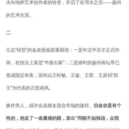
夫向纯粹艺术创作者的转变，开启了在邗水之滨——扬州
的艺术生涯。
二
立志“转型”的金农面临双重困境：一是年过半百才正式作
画，在技法上算是“半路出家”；二是彼时的扬州画坛早已
形成固定审美，崇尚以王时敏、王鉴、王翚、王原祁“四
王”为代表的正统画风。
换作旁人，或许会选择走迎合市场的捷径。
但金农是有个
性的，他走了一条最难的路，发出“同能不如独诣，众毁