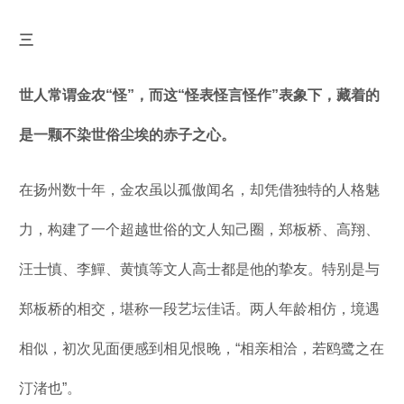
三
世人常谓金农“怪”，而这“怪表怪言怪作”表象下，藏着的
是一颗不染世俗尘埃的赤子之心。
在扬州数十年，金农虽以孤傲闻名，却凭借独特的人格魅
力，构建了一个超越世俗的文人知己圈，郑板桥、高翔、
汪士慎、‌李鱓、‌黄慎等文人高士都是他的挚友。特别是与
郑板桥的相交，堪称一段艺坛佳话。两人年龄相仿，境遇
相似，初次见面便感到相见恨晚，“相亲相洽，若鸥鹭之在
汀渚也”。