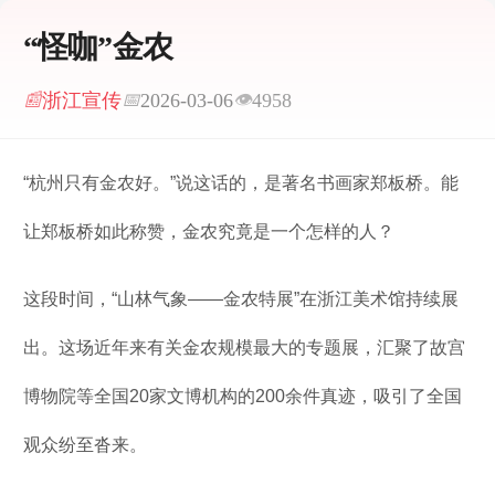
“怪咖”金农
浙江宣传
2026-03-06
4958
📰
📅
👁
“杭州只有金农好。”说这话的，是著名书画家郑板桥。能
让郑板桥如此称赞，金农究竟是一个怎样的人？
这段时间，“山林气象——金农特展”在浙江美术馆持续展
出。这场近年来有关金农规模最大的专题展，汇聚了故宫
博物院等全国20家文博机构的200余件真迹，吸引了全国
观众纷至沓来。