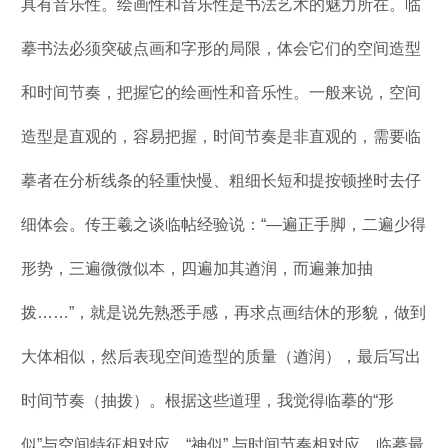
具有音乐性。绘画性和音乐性是书法艺术的魅力所在。临
摹书法必须突破点画和字形的局限，体会它们的空间造型
和时间节奏，把握它的绘画性和音乐性。一般来说，空间
造型是直观的，容易把握，时间节奏是非直观的，需要临
摹者在分析线条的轻重快慢、粗细长短和提按顿挫时去仔
细体会。传王羲之谈临帖经验说：“—遍正手脚，二遍少得
形势，三遍微微似本，四遍加其遒润，而遍兼加抽
拨……”，就是说先熟悉手感，再求点画结休的形貌，做到
大体相似，然后表现空间造型的质量（遒润），最后写出
时间节奏（抽拨）。根据这些道理，我觉得临摹的“形
似”与空间特征相对应，“神似” 与时间节奏相对应。临摹最