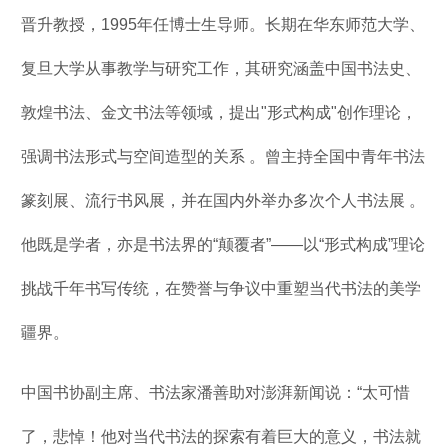
晋升教授，1995年任博士生导师。长期在华东师范大学、
复旦大学从事教学与研究工作，其研究涵盖中国书法史、
敦煌书法、金文书法等领域，提出"形式构成"创作理论，
强调书法形式与空间造型的关系 。曾主持全国中青年书法
篆刻展、流行书风展，并在国内外举办多次个人书法展 。
他既是学者，亦是书法界的“颠覆者”——以“形式构成”理论
挑战千年书写传统，在赞誉与争议中重塑当代书法的美学
疆界。
中国书协副主席、书法家潘善助对澎湃新闻说：“太可惜
了，悲悼！他对当代书法的探索有着巨大的意义，书法就