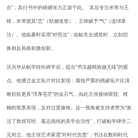
合”，其行书中的磅礴张力正源于此。 其后专注米芾与王
铎，米芾授其“态”（欹侧造形），王铎赋予“气”（连绵章
法）。他临摹时采用“对照法”：临帖失去感觉时，立刻切
换相反风格刺激创新。
沃兴华从帖学转向碑学后，提出“书法越精致越无味”的观
点。他通过金文拓片对比发现：腐蚀严重的残破拓片比清
晰初拓更具“浑厚苍茫”的金石气，由此主张接纳斑驳、模
糊的笔墨表现，反对过度修饰。这一视角被支持者赞为“激
活了敦煌写经、墓志残纸的美学合法性”，打破帖学碑学二
元对立。他主张艺术家需“对时代负责”：书法在数码时代