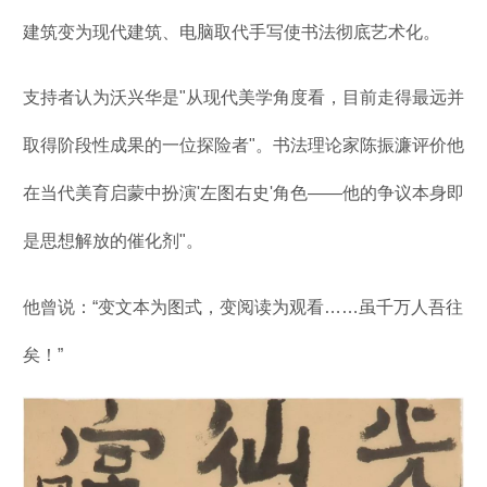
建筑变为现代建筑、电脑取代手写使书法彻底艺术化。
支持者认为沃兴华是"从现代美学角度看，目前走得最远并
取得阶段性成果的一位探险者"。书法理论家陈振濂评价他
在当代美育启蒙中扮演'左图右史'角色——他的争议本身即
是思想解放的催化剂"。
他曾说：“变文本为图式，变阅读为观看……虽千万人吾往
矣！”