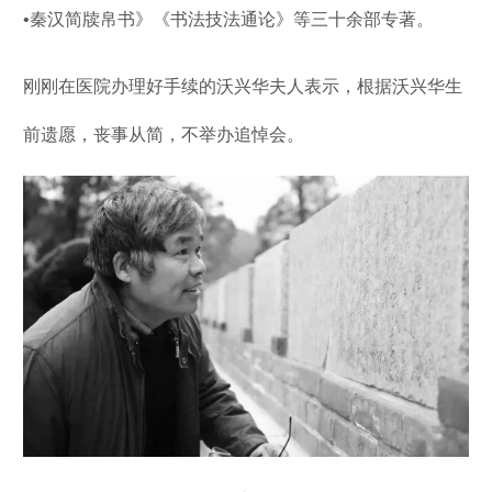
•秦汉简牍帛书》《书法技法通论》等三十余部专著。
刚刚在医院办理好手续的沃兴华夫人表示，根据沃兴华生
前遗愿，丧事从简，不举办追悼会。