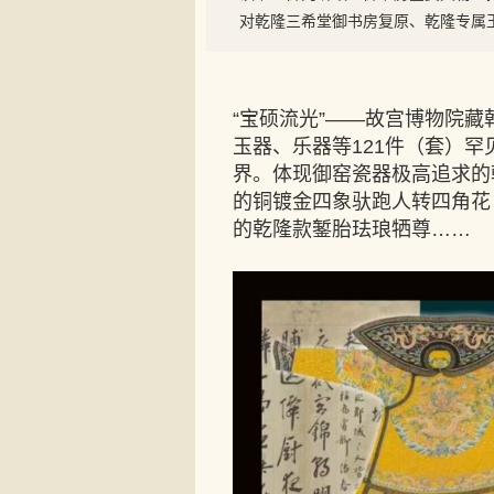
对乾隆三希堂御书房复原、乾隆专属
“宝硕流光”——故宫博物院
玉器、乐器等121件（套）
界。体现御窑瓷器极高追求的
的铜镀金四象驮跑人转四角花
的乾隆款錾胎珐琅牺尊……