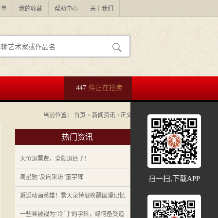
订单
我的收藏
帮助中心
关于我们
447
件正在拍卖
当前位置：
首页
>
新闻资讯
>正文
热门资讯
天价退票费，全额退还了！
周星驰“反向采访”董宇辉
扫一扫,下载APP
邂逅动画英雄！繁天录特展唤醒国漫记忆
一些曾被视为“冷门”的学科，缘何备受追