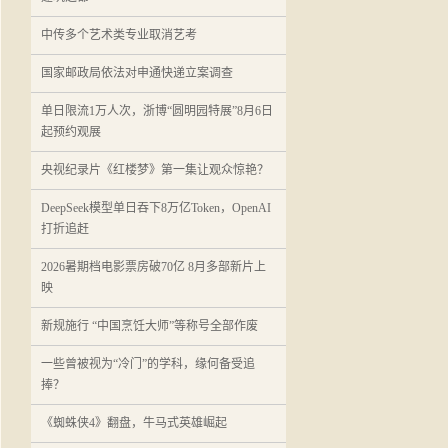
中传多个艺术类专业取消艺考
国家邮政局依法对申通快递立案调查
单日限流1万人次，浙博“圆明园特展”8月6日
起预约观展
央视纪录片《红楼梦》第一集让观众惊艳？
DeepSeek模型单日吞下8万亿Token，OpenAI
打折追赶
2026暑期档电影票房破70亿 8月多部新片上
映
新规施行 “中国烹饪大师”等称号全部作废
一些曾被视为“冷门”的学科，缘何备受追
捧？
《蜘蛛侠4》翻盘，牛马式英雄崛起