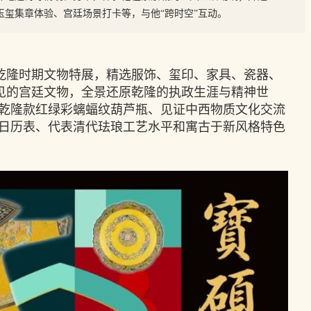
玉玺集章体验、宫廷场景打卡等，与他“跨时空”互动。
藏乾隆时期文物特展，精选服饰、玺印、家具、瓷器、
罕见的宫廷文物，全景还原乾隆的执政生涯与精神世
乾隆款红绿彩螭蝠纹葫芦瓶、见证中西物质文化交流
日历表、代表清代珐琅工艺水平和寓古于新风格特色