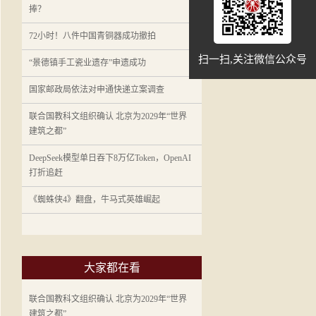
捧？
72小时！八件中国青铜器成功撤拍
扫一扫,关注微信公众号
“景德镇手工瓷业遗存”申遗成功
国家邮政局依法对申通快递立案调查
联合国教科文组织确认 北京为2029年“世界
建筑之都”
DeepSeek模型单日吞下8万亿Token，OpenAI
打折追赶
《蜘蛛侠4》翻盘，牛马式英雄崛起
大家都在看
联合国教科文组织确认 北京为2029年“世界
建筑之都”