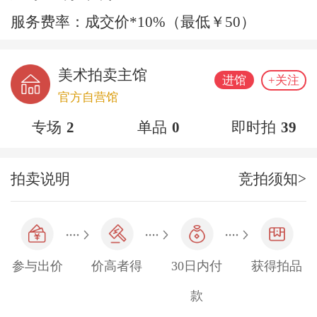
服务费率：成交价*10%（最低￥50）
美术拍卖主馆
进馆
+关注
官方自营馆
专场
2
单品
0
即时拍
39
拍卖说明
竞拍须知>
参与出价
价高者得
30日内付
获得拍品
款