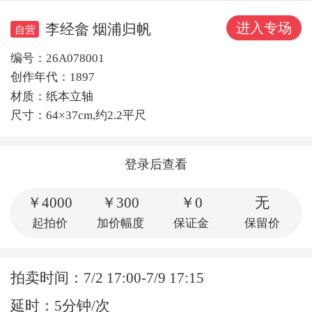
进入专场
李经畲 烟浦归帆
自营
编号：26A078001
创作年代：1897
材质：纸本立轴
尺寸：64×37cm,约2.2平尺
登录后查看
￥4000
￥300
￥0
无
起拍价
加价幅度
保证金
保留价
拍卖时间：7/2 17:00-7/9 17:15
延时：5分钟/次