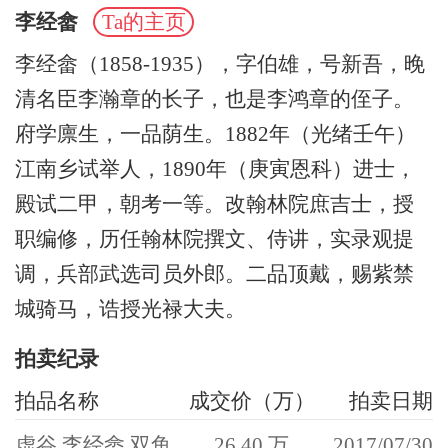
李经畲
Ta的主页
李经畲（1858-1935），字伯雄，号新吾，晚
清名臣李瀚章的长子‌，也是李鸿章的侄子。
府学廪生，一品荫生。1882年（光绪壬午）
江南乡试举人，1890年（庚寅恩科）进士，
殿试二甲，朝考一等。改翰林院庶吉士，授
职编修，历任翰林院撰文、侍讲，实录观提
调，兵部武选司员外郎。二品顶戴，赐紫禁
城骑马，诰授光禄大夫。
拍卖纪录
拍品名称
成交价（万）
拍卖日期
虚谷 李经畲 双鱼
26.40 万
2017/07/30