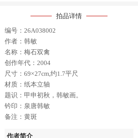
拍品详情
编号：26A038002
作者：韩敏
名称：梅石双禽
创作年代：2004
尺寸：69×27cm,约1.7平尺
材质：纸本立轴
题识：甲申初秋，韩敏画。
钤印：泉唐韩敏
备注：黄斑
作者简介