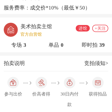
服务费率：成交价*10%（最低￥50）
美术拍卖主馆
进馆
+关注
官方自营馆
专场
3
单品
0
即时拍
39
拍卖说明
竞拍须知>
参与出价
价高者得
30日内付
获得拍品
款