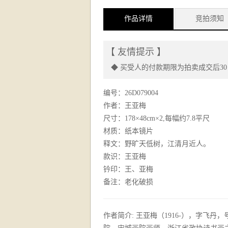
作品详情
竞拍须知
【 友情提示 】
◆ 买受人的付款期限为拍卖成交后3
编号：26D079004
作者：王亚梅
尺寸：178×48cm×2,每幅约7.8平尺
材质：纸本镜片
释文：野旷天低树，江清月近人。
款识：王亚梅
钤印：王、亚梅
备注：老化破损
作者简介:
王亚梅（1916-），字飞