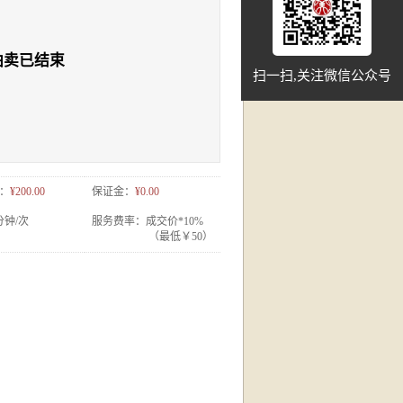
拍卖已结束
扫一扫,关注微信公众号
：
¥200.00
保证金：
¥0.00
分钟/次
服务费率：
成交价*10%
（最低￥50）