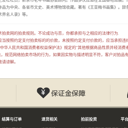
友社社员，新余市老年书画协会顾问。作品多次应邀在全国各地巡展。1
作品为中央、各省市文史、美术博物馆收藏。著有《王亚梅书画集》。辞
术界名人录》等。
术拍卖网的拍卖规则。不论成功与否，你都承担与之相应的法律行为.
应当按照约定支付拍卖标的的价款，未按照约定支付价款的，应当承担违约
行的《中华人民共和国消费者权益保护法》规定的“其他根据商品性质并经消
利益，规范网络拍卖市场的行为，如果因实物与描述明显不符，客户对拍品
敬请谅解。
结算与订单
退货相关
拍前投资
平