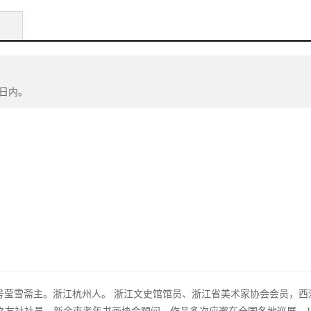
0日内。
丹，号莹雪斋主。浙江杭州人。 浙江文史馆馆员、浙江省美术家协会会员，