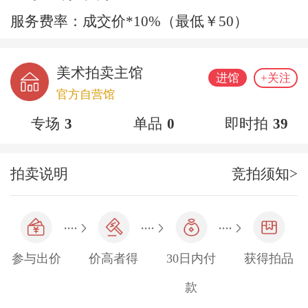
服务费率：成交价*10%（最低￥50）
美术拍卖主馆
进馆
+关注
官方自营馆
专场
3
单品
0
即时拍
39
拍卖说明
竞拍须知>
参与出价
价高者得
30日内付
获得拍品
款