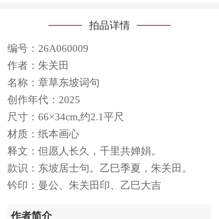
拍品详情
编号：26A060009
作者：朱关田
名称：章草东坡词句
创作年代：2025
尺寸：66×34cm,约2.1平尺
材质：纸本画心
释文：但愿人长久，千里共婵娟。
款识：东坡居士句。乙巳季夏，朱关田。
钤印：曼公、朱关田印、乙巳大吉
作者简介