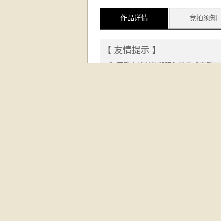
作品详情
竞拍须知
【 友情提示 】
◆ 买受人的付款期限为拍卖成交后3
编号：26A060008
作者：周沧米，丁茂鲁
尺寸：19×46cm 31×46cm
材质：纸本立轴
题识：炳浩同志清正。戊午沧米戏牛。
诗堂：山间荒田耕遍，莫道一牛蠢物。
作者简介:
周沧米（1929-2011.
拍品名称
估价（