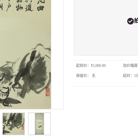
起拍价：
¥5,000.00
加价幅度
保留价：
无
延时：
5