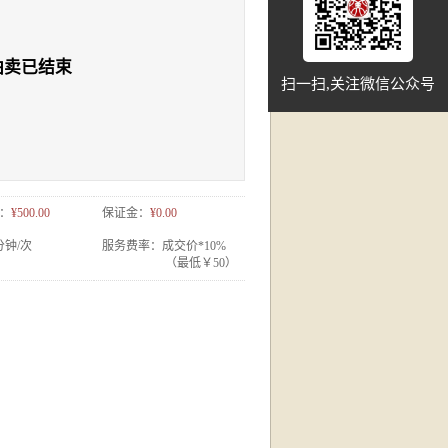
拍卖已结束
扫一扫,关注微信公众号
：
¥500.00
保证金：
¥0.00
分钟/次
服务费率：
成交价*10%
（最低￥50）