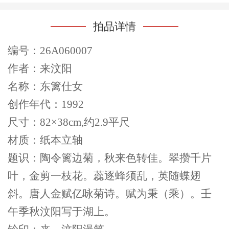
拍品详情
编号：26A060007
作者：来汶阳
名称：东篱仕女
创作年代：1992
尺寸：82×38cm,约2.9平尺
材质：纸本立轴
题识：陶令篱边菊，秋来色转佳。翠攒千片
叶，金剪一枝花。蕊逐蜂须乱，英随蝶翅
斜。唐人金赋亿咏菊诗。赋为秉（乘）。壬
午季秋汶阳写于湖上。