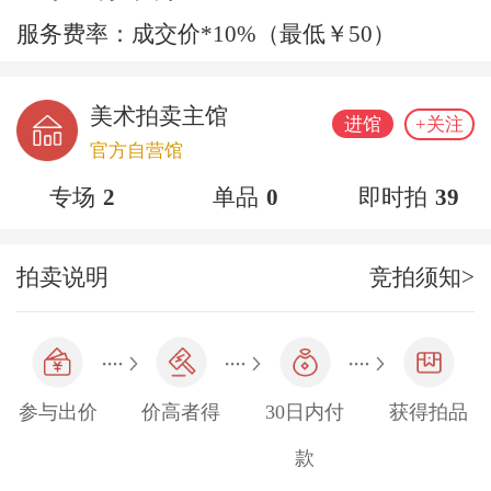
服务费率：成交价*10%（最低￥50）
美术拍卖主馆
进馆
+关注
官方自营馆
专场
2
单品
0
即时拍
39
拍卖说明
竞拍须知>
参与出价
价高者得
30日内付
获得拍品
款